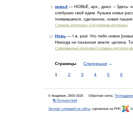
новьё
— НОВЬЁ, арх., диал. – Здесь: н
9
хлебушко свой едим. Кузьма новья расст
появившееся, сделанное; новая пашня 
Словарь трилогии «Государева вотчина»
Новь
— I ж. разг. Что либо новое [новый
10
Никогда не паханная земля; целина. Т
Современный толковый словарь русского я
Страницы
Следующая
→
1
2
3
4
5
6
© Академик, 2000-2026
Обратная связь:
Техподдерж
👣 Путешествия
Экспорт словарей на сайты
, сделанные на PHP,
Jo