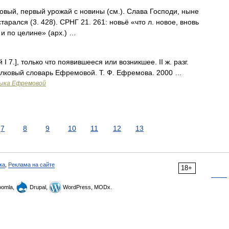
овый, первый урожай с новины (см.). Слава Господи, ныне
арался (3. 428). СРНГ 21. 261: новьё «что л. новое, вновь
и по целине» (арх.) …
 I 7.], только что появившееся или возникшее. II ж. разг.
олковый словарь Ефремовой. Т. Ф. Ефремова. 2000 …
зыка Ефремовой
7
8
9
10
11
12
13
ка
,
Реклама на сайте
18+
omla,
Drupal,
WordPress, MODx.