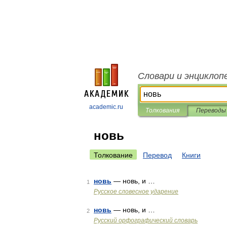
Словари и энциклоп
academic.ru
Толкования
Переводы
новь
Толкование
Перевод
Книги
новь
— новь, и …
1
Русское словесное ударение
новь
— новь, и …
2
Русский орфографический словарь