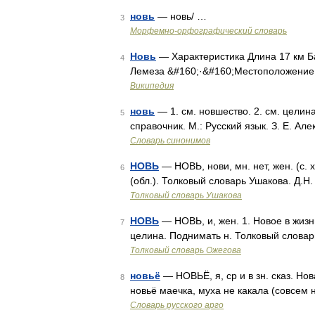
новь
— новь/ …
3
Морфемно-орфографический словарь
Новь
— Характеристика Длина 17 км Б
4
Лемеза &#160;·&#160;Местоположение 
Википедия
новь
— 1. см. новшество. 2. см. целин
5
справочник. М.: Русский язык. З. Е. Ал
Словарь синонимов
НОВЬ
— НОВЬ, нови, мн. нет, жен. (с. 
6
(обл.). Толковый словарь Ушакова. Д.Н
Толковый словарь Ушакова
НОВЬ
— НОВЬ, и, жен. 1. Новое в жизн
7
целина. Поднимать н. Толковый словар
Толковый словарь Ожегова
новьё
— НОВЬЁ, я, ср и в зн. сказ. Н
8
новьё маечка, муха не какала (совсем 
Словарь русского арго