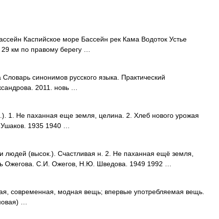
ассейн Каспийское море Бассейн рек Кама Водоток Устье
29 км по правому берегу …
а Словарь синонимов русского языка. Практический
ександрова. 2011. новь …
х.). 1. Не паханная еще земля, целина. 2. Хлеб нового урожая
. Ушаков. 1935 1940 …
и людей (высок.). Счастливая н. 2. Не паханная ещё земля,
ь Ожегова. С.И. Ожегов, Н.Ю. Шведова. 1949 1992 …
овая, современная, модная вещь; впервые употребляемая вещь.
новая) …